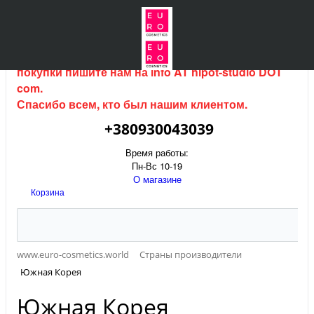
Интернет магазин (данный сайт) продается, для
покупки пишите нам на
info AT hipot-studio DOT
com
.
Спасибо всем, кто был нашим клиентом.
+380930043039
Время работы:
Пн-Вс 10-19
О магазине
Корзина
www.euro-cosmetics.world
Страны производители
Южная Корея
Южная Корея