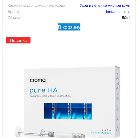
Косметика для домашнего ухода
Уход и лечение жирной кожи
Бренд
Innoaesthetics
Объем
50ml
В корзину
Новинка