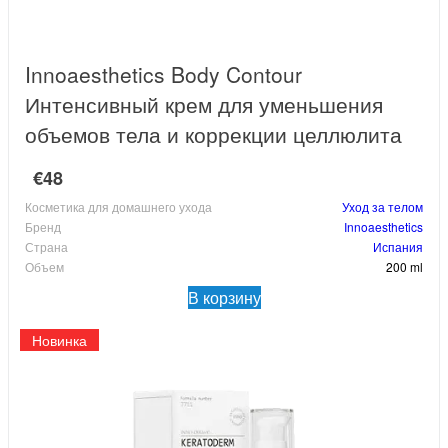
Innoaesthetics Body Contour
Интенсивный крем для уменьшения
объемов тела и коррекции целлюлита
€48
Косметика для домашнего ухода
Уход за телом
Бренд
Innoaesthetics
Страна
Испания
Объем
200 ml
В корзину
Новинка