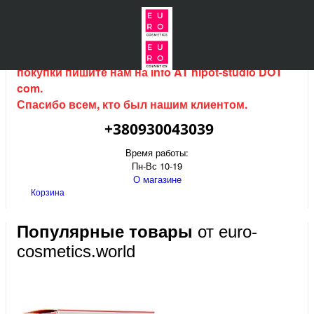
Интернет магазин (данный сайт) продается, для
покупки пишите нам на
info AT hipot-studio DOT
com
.
Спасибо всем, кто был нашим клиентом.
+380930043039
Время работы:
Пн-Вс 10-19
О магазине
Корзина
Популярные товары
от euro-
cosmetics.world