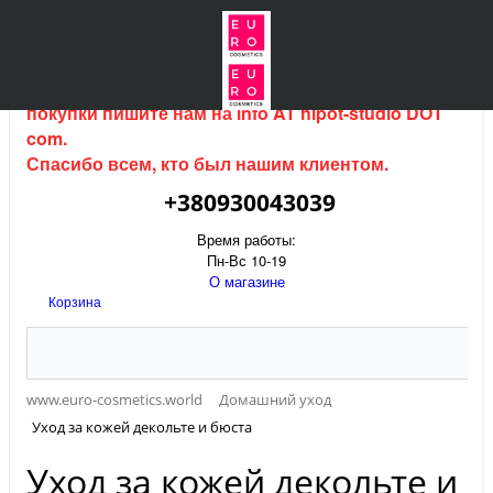
Интернет магазин (данный сайт) продается, для
покупки пишите нам на
info AT hipot-studio DOT
com
.
Спасибо всем, кто был нашим клиентом.
+380930043039
Время работы:
Пн-Вс 10-19
О магазине
Корзина
www.euro-cosmetics.world
Домашний уход
Уход за кожей декольте и бюста
Уход за кожей декольте и