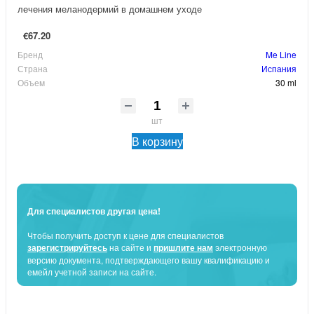
лечения меланодермий в домашнем уходе
€67.20
Бренд
Me Line
Страна
Испания
Объем
30 ml
шт
В корзину
Для специалистов другая цена!
Чтобы получить доступ к цене для специалистов
зарегистрируйтесь
на сайте и
пришлите нам
электронную
версию документа, подтверждающего вашу квалификацию и
емейл учетной записи на сайте.