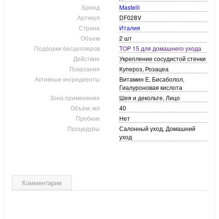
Бренд
Mastelli
Артикул
DF028V
Страна
Италия
Объем
2 шт
Подборки бесцеллеров
TOP 15 для домашнего ухода
Действие
Укрепление сосудистой стенки
Показания
Купероз, Розацеа
Активные ингредиенты
Витамин Е, Бисаболол,
Гиалуроновая кислота
Зона применения
Шея и декольте, Лицо
Объём, мл
40
Пробник
Нет
Процедуры
Салонный уход, Домашний
уход
Комментарии