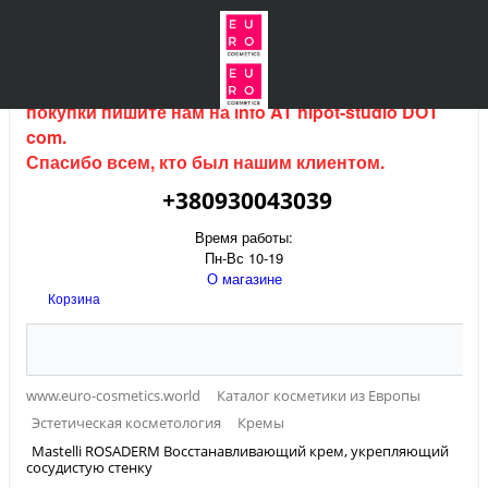
Интернет магазин (данный сайт) продается, для
покупки пишите нам на
info AT hipot-studio DOT
com
.
Спасибо всем, кто был нашим клиентом.
+380930043039
Время работы:
Пн-Вс 10-19
О магазине
Корзина
www.euro-cosmetics.world
Каталог косметики из Европы
Эстетическая косметология
Кремы
Mastelli ROSADERM Восстанавливающий крем, укрепляющий
сосудистую стенку