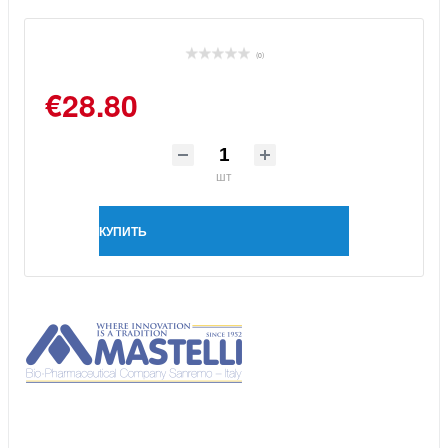
(0)
€28.80
шт
КУПИТЬ