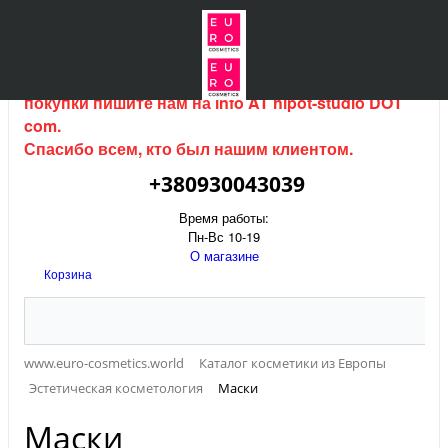
Интернет магазин (данный сайт) продается, для
покупки пишите нам на
info AT hipot-studio DOT
com
.
Спасибо всем, кто был нашим клиентом.
+380930043039
Время работы:
Пн-Вс 10-19
О магазине
Корзина
www.euro-cosmetics.world
Каталог косметики из Европы
Эстетическая косметология
Маски
Маски