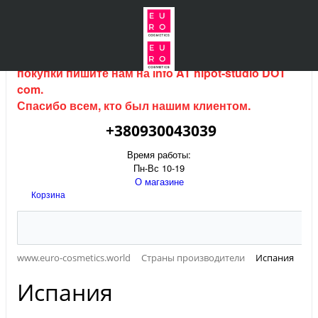
Интернет магазин (данный сайт) продается, для
покупки пишите нам на
info AT hipot-studio DOT
com
.
Спасибо всем, кто был нашим клиентом.
+380930043039
Время работы:
Пн-Вс 10-19
О магазине
Корзина
www.euro-cosmetics.world
Страны производители
Испания
Испания