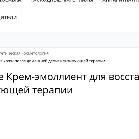
ДИТЕЛИ
тетическая косметология
ения кожи после домашней депигментирующей терапии
re Крем-эмоллиент для восс
ующей терапии