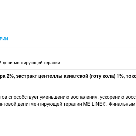
РИИ
ей депигментирующей терапии
а 2%, экстракт центеллы азиатской (готу кола) 1%, ток
ов способствует уменьшению воспаления, ускорению восст
инговой депигментирующей терапии ME LINE®. Финальным