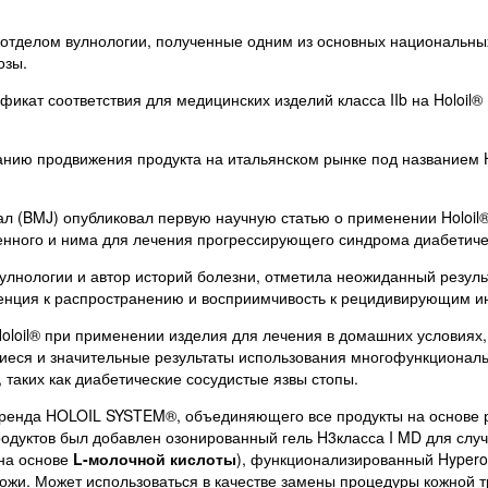
отделом вулнологии, полученные одним из основных национальных 
озы.
икат соответствия для медицинских изделий класса IIb на Holoil® 
панию продвижения продукта на итальянском рынке под названием
ал (BMJ) опубликовал первую научную статью о применении Holoil
нного и нима для лечения прогрессирующего синдрома диабетичес
вулнологии и автор историй болезни, отметила неожиданный резул
енция к распространению и восприимчивость к рецидивирующим ин
Holoil® при применении изделия для лечения в домашних условиях
еся и значительные результаты использования многофункциональ
 таких как диабетические сосудистые язвы стопы.
 бренда HOLOIL SYSTEM®, объединяющего все продукты на основе 
продуктов был добавлен озонированный гель H3класса I MD для слу
на основе
L-молочной кислоты
), функционализированный Hyperoi
ожи. Может использоваться в качестве замены процедуры кожной т