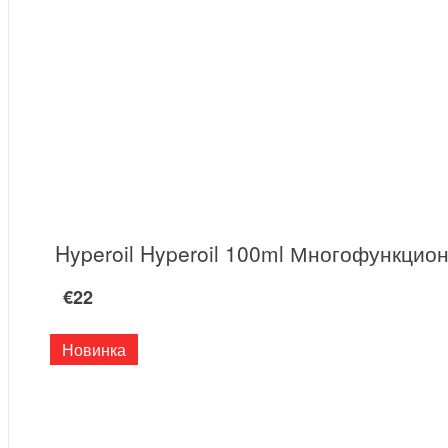
Hyperoil Hyperoil 100ml Многофункци
€22
Новинка