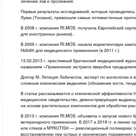
лечению язв и пролежней.
Первые результаты исследований, которые проводились 
Лукка (Тоскана), превзошли самые оптимистичные прогн
В 2008 г. компания RI.MOS. получила Европейский сертиф
для иностранных рынков)..
В 2009 г. компания RI.MOS. начала маркетинговую кам
Holoil® для медицинского применения (в 2011 г.).
13.02.2013 г. престижный Британский медицинский журн
названием «Применение экстракта зверобоя продырявле
Доктор М. Летиция Лабичелла, эксперт по ангиологии и 
сложным клиническим ведением (обнажение кости, тенд
В статье рассказывается о клинической эффективности 
медицинское свидетельство, демонстрирующее выдающи
на основе растительных компонентов для обработки ран,
В 2013 г. компания RI.MOS. объявила о запуске нового
ветеринарного применения. В 2017 и 2018 гг. в линию 
или отеков и MYKUTIS® — революционный поликаркас (
восстановлению при острых и хронических поражениях к