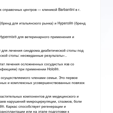
справочных центров — клиникой Barbantini в г.
(бренд для итальянского рынка) и Hyperoil® (бренд
 Hypermix® для ветеринарного применения и
® для лечения синдрома диабетической стопы под
кой стопы: неожиданные результаты»..
ьтат лечения осложненных сосудистых язв со
фекциям) при применении Holoil®.
, осуществляемого членами семьи. Это первое
ных и комплексных усовершенствованных повязок
растительных компонентов для медицинского и
чаев нарушений микроциркуляции, спазмов, боли
l®. Каркас способствует регенерации и
рансплантации или на этапе подготовки к