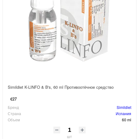
Simildiet K-LINFO & B's, 60 ml Противоотёчное средство
€27
Бренд
Simildiet
Страна
Испания
Объем
60 ml
шт