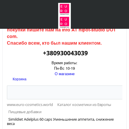
Интернет магазин (данный сайт) продается, для
покупки пишите нам на
info AT hipot-studio DOT
com
.
Спасибо всем, кто был нашим клиентом.
+380930043039
Время работы:
Пн-Вс 10-19
О магазине
Корзина
www.euro-cosmetics.world
Каталог косметики из Европы
Пищевые добавки
Simildiet Adelplus 60 caps Уменьшение аппетита, снижение
веса