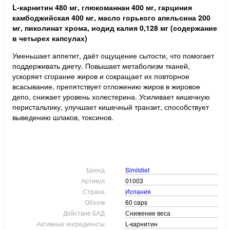
L-карнитин 480 мг, глюкоманнан 400 мг, гарциния
камбоджийская 400 мг, масло горького апельсина 200
мг, пиколинат хрома, иодид калия 0,128 мг (содержание
в четырех капсулах)
Уменьшает аппетит, даёт ощущение сытости, что помогает
поддерживать диету. Повышает метаболизм тканей,
ускоряет сгорание жиров и сокращает их повторное
всасывание, препятствует отложению жиров в жировое
депо, снижает уровень холестерина. Усиливает кишечную
перистальтику, улучшает кишечный транзит, способствует
выведению шлаков, токсинов.
Бренд
Simildiet
Артикул
01003
Страна
Испания
Объем
60 caps
Действие БАД
Снижение веса
Активные ингредиенты
L-карнитин