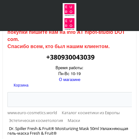
Интернет магазин (данный сайт) продается, для
покупки пишите нам на
info AT hipot-studio DOT
com
.
Спасибо всем, кто был нашим клиентом.
+380930043039
Время работы:
Пн-Вс 10-19
О магазине
Корзина
www.euro-cosmetics.world
Каталог косметики из Европы
Эстетическая косметология
Маски
Dr. Spiller Fresh & Fruit® Moisturizing Mask 50ml Увлажняющая
гель-маска Fresh & Fruit®