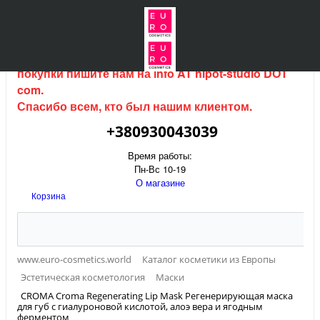
Интернет магазин (данный сайт) продается, для
покупки пишите нам на
info AT hipot-studio DOT
com
.
Спасибо всем, кто был нашим клиентом.
+380930043039
Время работы:
Пн-Вс 10-19
О магазине
Корзина
www.euro-cosmetics.world
Каталог косметики из Европы
Эстетическая косметология
Маски
CROMA Croma Regenerating Lip Mask Регенерирующая маска
для губ с гиалуроновой кислотой, алоэ вера и ягодным
ферментом