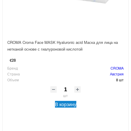
CROMA Croma Face MASK Hyaluronic acid Маска для лица на
нетканой основе с гиалуроновой кислотой
€28
Бренд
CROMA
Страна
Австрия
Объем
8 шт
шт
В корзину