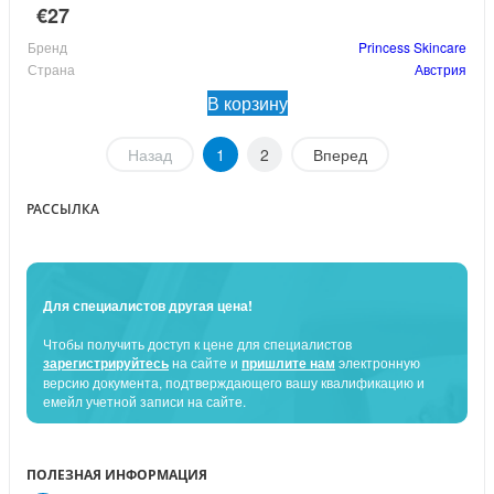
€27
Бренд
Princess Skincare
Страна
Австрия
В корзину
Назад
1
2
Вперед
РАССЫЛКА
Для специалистов другая цена!
Чтобы получить доступ к цене для специалистов
зарегистрируйтесь
на сайте и
пришлите нам
электронную
версию документа, подтверждающего вашу квалификацию и
емейл учетной записи на сайте.
ПОЛЕЗНАЯ ИНФОРМАЦИЯ