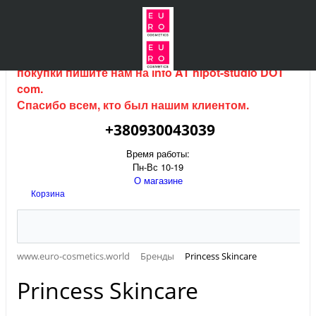
Интернет магазин (данный сайт) продается, для
покупки пишите нам на
info AT hipot-studio DOT
com
.
Спасибо всем, кто был нашим клиентом.
+380930043039
Время работы:
Пн-Вс 10-19
О магазине
Корзина
www.euro-cosmetics.world
Бренды
Princess Skincare
Princess Skincare