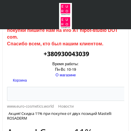
Интернет магазин (данный сайт) продается, для
покупки пишите нам на
info AT hipot-studio DOT
com
.
Спасибо всем, кто был нашим клиентом.
+380930043039
Время работы:
Пн-Вс 10-19
О магазине
Корзина
www.euro-cosmetics.world
Новости
Акция! Скидка 11% при покупке от двух позиций Mastelli
ROSADERM