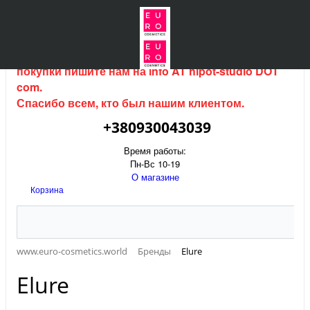
Интернет магазин (данный сайт) продается, для
покупки пишите нам на
info AT hipot-studio DOT
com
.
Спасибо всем, кто был нашим клиентом.
+380930043039
Время работы:
Пн-Вс 10-19
О магазине
Корзина
www.euro-cosmetics.world
Бренды
Elure
Elure