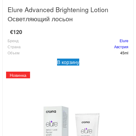
Elure Advanced Brightening Lotion
Осветляющий лосьон
€120
Бренд
Elure
Страна
Австрия
Объем
45ml
В корзину
Новинка