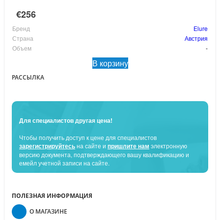
€256
Бренд
Elure
Страна
Австрия
Объем
-
В корзину
РАССЫЛКА
Для специалистов другая цена!
Чтобы получить доступ к цене для специалистов
зарегистрируйтесь
на сайте и
пришлите нам
электронную
версию документа, подтверждающего вашу квалификацию и
емейл учетной записи на сайте.
ПОЛЕЗНАЯ ИНФОРМАЦИЯ
О МАГАЗИНЕ