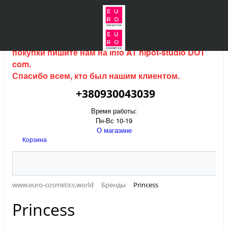
Интернет магазин (данный сайт) продается, для
покупки пишите нам на
info AT hipot-studio DOT
com
.
Спасибо всем, кто был нашим клиентом.
+380930043039
Время работы:
Пн-Вс 10-19
О магазине
Корзина
www.euro-cosmetics.world
Бренды
Princess
Princess