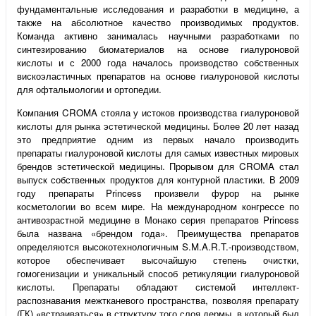
фундаментальные исследования и разработки в медицине, а
также на абсолютное качество производимых продуктов.
Команда активно занималась научными разработками по
синтезированию биоматериалов на основе гиалуроновой
кислоты и с 2000 года началось производство собственных
вискоэластичных препаратов на основе гиалуроновой кислоты
для офтальмологии и ортопедии.
Компания CROMA стояла у истоков производства гиалуроновой
кислоты для рынка эстетической медицины. Более 20 лет назад
это предприятие одним из первых начало производить
препараты гиалуроновой кислоты для самых известных мировых
брендов эстетической медицины. Прорывом для CROMA стал
выпуск собственных продуктов для контурной пластики. В 2009
году препараты Princess произвели фурор на рынке
косметологии во всем мире. На международном конгрессе по
антивозрастной медицине в Монако серия препаратов Princess
была названа «брендом года». Преимущества препаратов
определяются высокотехнологичным S.M.A.R.T.-производством,
которое обеспечивает высочайшую степень очистки,
гомогенизации и уникальный способ ретикуляции гиалуроновой
кислоты. Препараты обладают системой интеллект-
распознавания межтканевого пространства, позволяя препарату
(ГК) «встраиваться» в структуру того слоя дермы, в который был