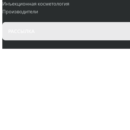
Инъекционная косметология
Производители
РАССЫЛКА
+380930043039
ВРЕМЯ РАБОТЫ:
ПН-ВС 10-19
О МАГАЗИНЕ