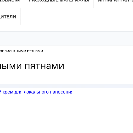
ДИТЕЛИ
с пигментными пятнами
тными пятнами
й крем для локального нанесения