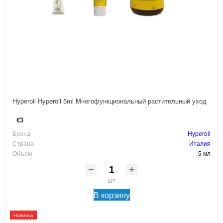
Hyperoil Hyperoil 5ml Многофункциональный растительный уход
€3
Бренд
Hyperoil
Страна
Италия
Объем
5 мл
шт
В корзину
Новинка