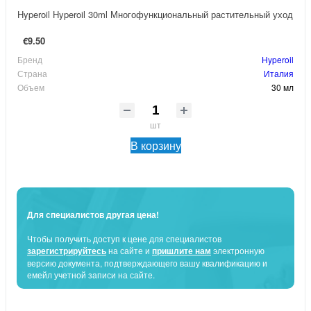
Hyperoil Hyperoil 30ml Многофункциональный растительный уход
€9.50
Бренд
Hyperoil
Страна
Италия
Объем
30 мл
шт
В корзину
Для специалистов другая цена!
Чтобы получить доступ к цене для специалистов
зарегистрируйтесь
на сайте и
пришлите нам
электронную
версию документа, подтверждающего вашу квалификацию и
емейл учетной записи на сайте.