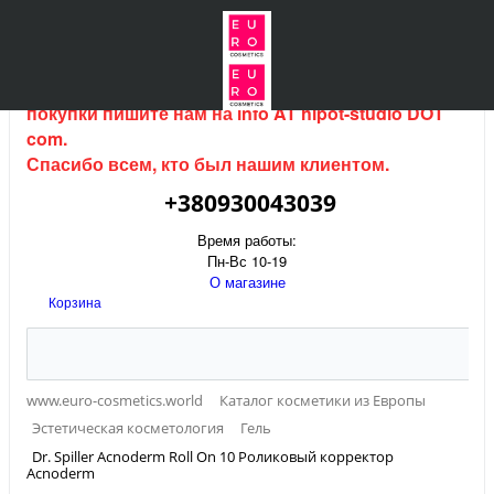
Интернет магазин (данный сайт) продается, для
покупки пишите нам на
info AT hipot-studio DOT
com
.
Спасибо всем, кто был нашим клиентом.
+380930043039
Время работы:
Пн-Вс 10-19
О магазине
Корзина
www.euro-cosmetics.world
Каталог косметики из Европы
Эстетическая косметология
Гель
Dr. Spiller Acnoderm Roll On 10 Роликовый корректор
Acnoderm