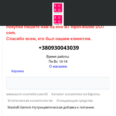
Интернет магазин (данный сайт) продается, для
покупки пишите нам на
info AT hipot-studio DOT
com
.
Спасибо всем, кто был нашим клиентом.
+380930043039
Время работы:
Пн-Вс 10-19
О магазине
Корзина
www.euro-cosmetics.world
Каталог косметики из Европы
Эстетическая косметология
Очищающие средства
Mastelli Genivis Нутрицевтическая добавка к питанию