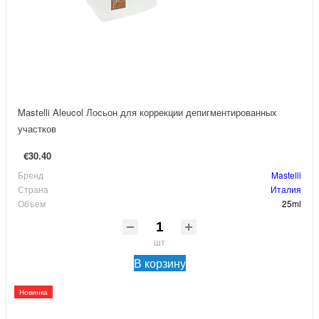
Mastelli Aleucol Лосьон для коррекции депигментированных
участков
€30.40
Бренд
Mastelli
Страна
Италия
Объем
25ml
шт
В корзину
Новинка