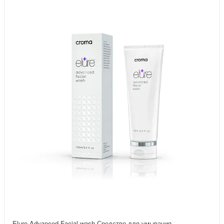
Elure Advanced Facial wash Средство для умывания