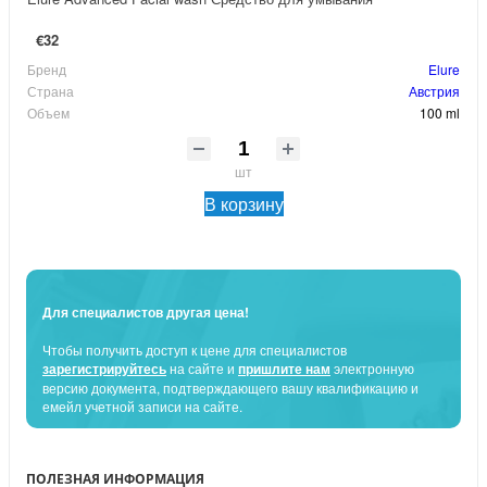
€32
Бренд
Elure
Страна
Австрия
Объем
100 ml
шт
В корзину
Для специалистов другая цена!
Чтобы получить доступ к цене для специалистов
зарегистрируйтесь
на сайте и
пришлите нам
электронную
версию документа, подтверждающего вашу квалификацию и
емейл учетной записи на сайте.
ПОЛЕЗНАЯ ИНФОРМАЦИЯ