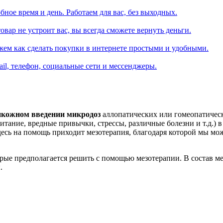
ное время и день. Работаем для вас, без выходных.
вар не устроит вас, вы всегда сможете вернуть деньги.
жем как сделать покупки в интернете простыми и удобными.
il, телефон, социальные сети и мессенджеры.
икожном введении микродоз
аллопатических или гомеопатическ
питание, вредные привычки, стрессы, различные болезни и т.д.)
здесь на помощь приходит мезотерапия, благодаря которой мы м
орые предполагается решить с помощью мезотерапии. В состав м
.