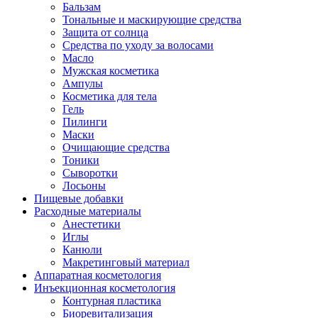
Бальзам
Тональные и маскирующие средства
Защита от солнца
Средства по уходу за волосами
Масло
Мужская косметика
Ампулы
Косметика для тела
Гель
Пилинги
Маски
Очищающие средства
Тоники
Сыворотки
Лосьоны
Пищевые добавки
Расходные материалы
Анестетики
Иглы
Канюли
Макретинговый материал
Аппаратная косметология
Инъекционная косметология
Контурная пластика
Биоревитализация