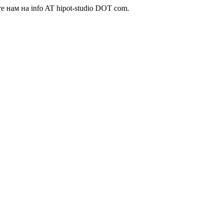
те нам на
info AT hipot-studio DOT com
.