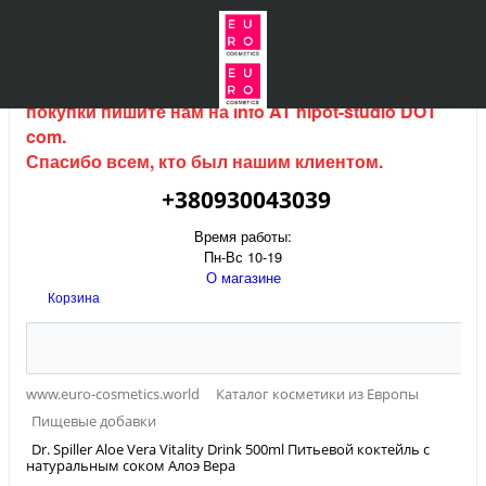
Интернет магазин (данный сайт) продается, для
покупки пишите нам на
info AT hipot-studio DOT
com
.
Спасибо всем, кто был нашим клиентом.
+380930043039
Время работы:
Пн-Вс 10-19
О магазине
Корзина
www.euro-cosmetics.world
Каталог косметики из Европы
Пищевые добавки
Dr. Spiller Aloe Vera Vitality Drink 500ml Питьевой коктейль с
натуральным соком Алоэ Вера