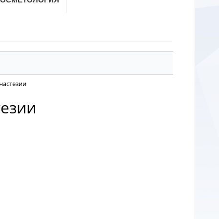
анастезии
тезии