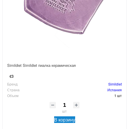
Simildiet Simildiet пиалка керамическая
€3
Бренд
Simildiet
Страна
Испания
Объем
1 шт
шт
В корзину