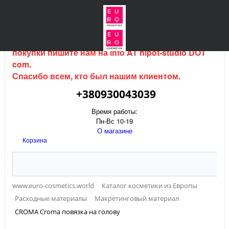
Интернет магазин (данный сайт) продается, для
покупки пишите нам на
info AT hipot-studio DOT
com
.
Спасибо всем, кто был нашим клиентом.
+380930043039
Время работы:
Пн-Вс 10-19
О магазине
Корзина
www.euro-cosmetics.world
Каталог косметики из Европы
Расходные материалы
Макретинговый материал
CROMA Croma повязка на голову