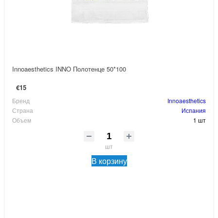
Innoaesthetics INNO Полотенце 50*100
€15
Бренд
Innoaesthetics
Страна
Испания
Объем
1 шт
шт
В корзину