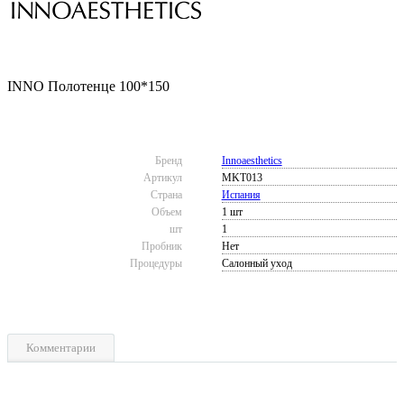
INNO Полотенце 100*150
Бренд
Innoaesthetics
Артикул
MKT013
Страна
Испания
Объем
1 шт
шт
1
Пробник
Нет
Процедуры
Салонный уход
Комментарии