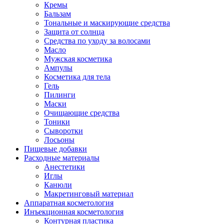
Кремы
Бальзам
Тональные и маскирующие средства
Защита от солнца
Средства по уходу за волосами
Масло
Мужская косметика
Ампулы
Косметика для тела
Гель
Пилинги
Маски
Очищающие средства
Тоники
Сыворотки
Лосьоны
Пищевые добавки
Расходные материалы
Анестетики
Иглы
Канюли
Макретинговый материал
Аппаратная косметология
Инъекционная косметология
Контурная пластика