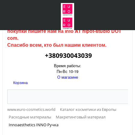
Интернет магазин (данный сайт) продается, для
покупки пишите нам на
info AT hipot-studio DOT
com
.
Спасибо всем, кто был нашим клиентом.
+380930043039
Время работы:
Пн-Вс 10-19
О магазине
Корзина
www.euro-cosmetics.world
Каталог косметики из Европы
Расходные материалы
Макретинговый материал
Innoaesthetics INNO Ручка