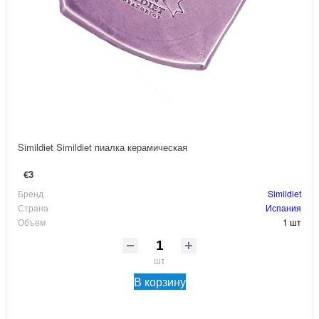
Simildiet Simildiet пиалка керамическая
€3
Бренд
Simildiet
Страна
Испания
Объем
1 шт
шт
В корзину