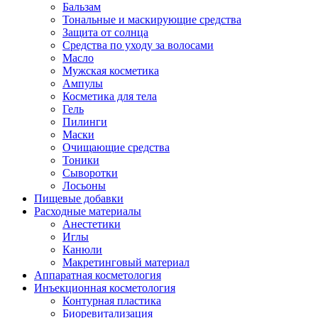
Бальзам
Тональные и маскирующие средства
Защита от солнца
Средства по уходу за волосами
Масло
Мужская косметика
Ампулы
Косметика для тела
Гель
Пилинги
Маски
Очищающие средства
Тоники
Сыворотки
Лосьоны
Пищевые добавки
Расходные материалы
Анестетики
Иглы
Канюли
Макретинговый материал
Аппаратная косметология
Инъекционная косметология
Контурная пластика
Биоревитализация