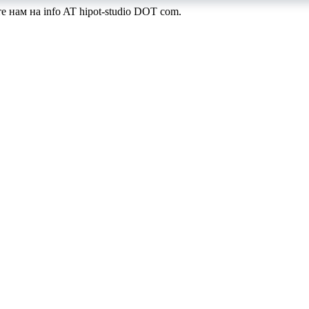
те нам на
info AT hipot-studio DOT com
.