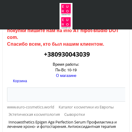
Интернет магазин (данный сайт) продается, для
покупки пишите нам на
info AT hipot-studio DOT
com
.
Спасибо всем, кто был нашим клиентом.
+380930043039
Время работы:
Пн-Вс 10-19
О магазине
Корзина
www.euro-cosmetics.world
Каталог косметики из Европы
Эстетическая косметология
Сыворотки
Innoaesthetics Epigen Age Perfection Serum Профилактика и
лечение хроно- и фотостарения. Антиоксидантная терапия