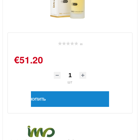
(0)
€51.20
шт
КУПИТЬ