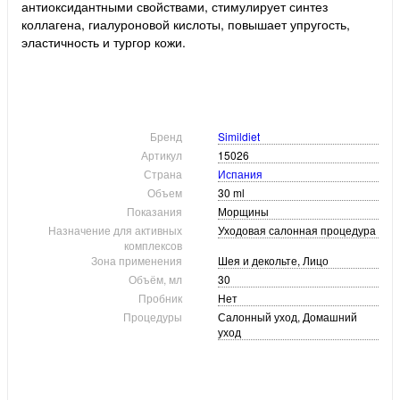
антиоксидантными свойствами, стимулирует синтез
коллагена, гиалуроновой кислоты, повышает упругость,
эластичность и тургор кожи.
Бренд
Simildiet
Артикул
15026
Страна
Испания
Объем
30 ml
Показания
Морщины
Назначение для активных
Уходовая салонная процедура
комплексов
Зона применения
Шея и декольте, Лицо
Объём, мл
30
Пробник
Нет
Процедуры
Салонный уход, Домашний
уход