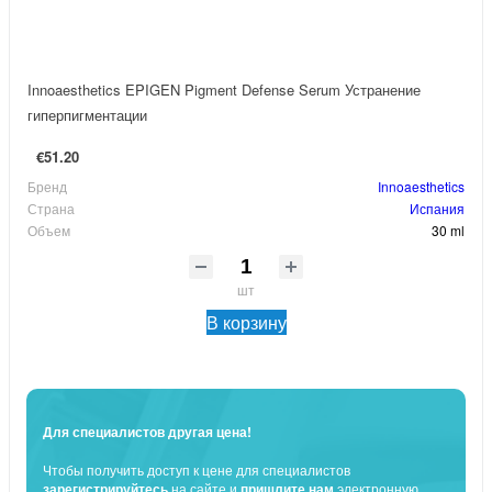
Innoaesthetics EPIGEN Pigment Defense Serum Устранение
гиперпигментации
€51.20
Бренд
Innoaesthetics
Страна
Испания
Объем
30 ml
шт
В корзину
Для специалистов другая цена!
Чтобы получить доступ к цене для специалистов
зарегистрируйтесь
на сайте и
пришлите нам
электронную