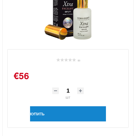
(0)
€56
шт
КУПИТЬ