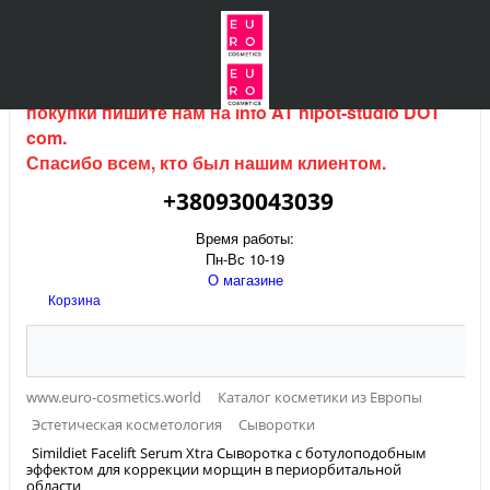
Интернет магазин (данный сайт) продается, для
покупки пишите нам на
info AT hipot-studio DOT
com
.
Спасибо всем, кто был нашим клиентом.
+380930043039
Время работы:
Пн-Вс 10-19
О магазине
Корзина
www.euro-cosmetics.world
Каталог косметики из Европы
Эстетическая косметология
Сыворотки
Simildiet Facelift Serum Xtra Сыворотка с ботулоподобным
эффектом для коррекции морщин в периорбитальной
области