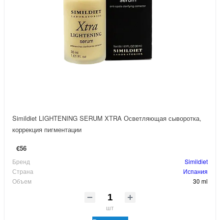
Simildiet LIGHTENING SERUM XTRA Осветляющая сыворотка,
коррекция пигментации
€56
Бренд
Simildiet
Страна
Испания
Объем
30 ml
шт