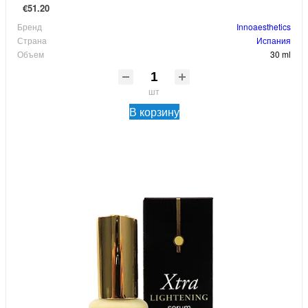
€51.20
Бренд
Innoaesthetics
Страна
Испания
Объем
30 ml
шт
В корзину