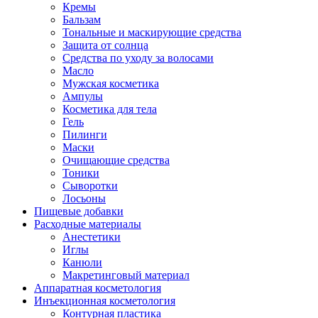
Кремы
Бальзам
Тональные и маскирующие средства
Защита от солнца
Средства по уходу за волосами
Масло
Мужская косметика
Ампулы
Косметика для тела
Гель
Пилинги
Маски
Очищающие средства
Тоники
Сыворотки
Лосьоны
Пищевые добавки
Расходные материалы
Анестетики
Иглы
Канюли
Макретинговый материал
Аппаратная косметология
Инъекционная косметология
Контурная пластика