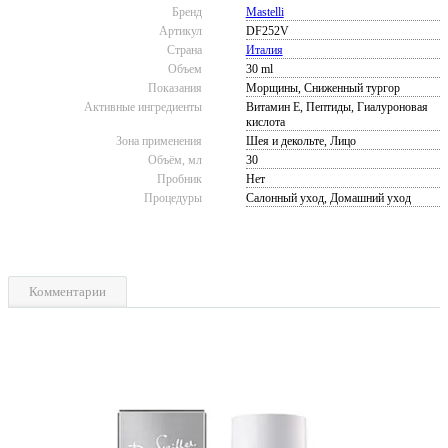
Бренд
Mastelli
Артикул
DF252V
Страна
Италия
Объем
30 ml
Показания
Морщины, Сниженный тургор
Активные ингредиенты
Витамин Е, Пептиды, Гиалуроновая
кислота
Зона применения
Шея и декольте, Лицо
Объём, мл
30
Пробник
Нет
Процедуры
Салонный уход, Домашний уход
Комментарии