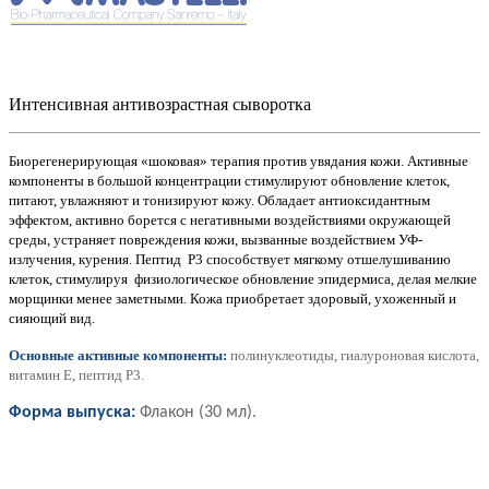
Интенсивная антивозрастная сыворотка
Биорегенерирующая «шоковая» терапия против увядания кожи. Активные
компоненты в большой концентрации стимулируют обновление клеток,
питают, увлажняют и тонизируют кожу. Обладает антиоксидантным
эффектом, активно борется с негативными воздействиями окружающей
среды, устраняет повреждения кожи, вызванные воздействием УФ-
излучения, курения. Пептид Р3 способствует мягкому отшелушиванию
клеток, стимулируя физиологическое обновление эпидермиса, делая мелкие
морщинки менее заметными. Кожа приобретает здоровый, ухоженный и
сияющий вид.
Основные активные компоненты:
полинуклеотиды, гиалуроновая кислота,
витамин Е, пептид Р3.
Форма выпуска:
Флакон
(30 мл).