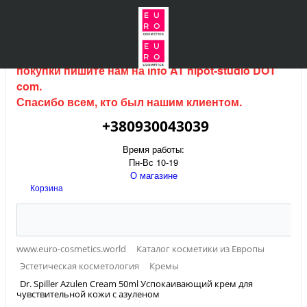
Интернет магазин (данный сайт) продается, для
покупки пишите нам на
info AT hipot-studio DOT
com
.
Спасибо всем, кто был нашим клиентом.
+380930043039
Время работы:
Пн-Вс 10-19
О магазине
Корзина
www.euro-cosmetics.world
Каталог косметики из Европы
Эстетическая косметология
Кремы
Dr. Spiller Azulen Cream 50ml Успокаивающий крем для
чувствительной кожи с азуленом