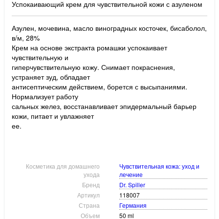
Успокаивающий крем для чувствительной кожи с азуленом
Азулен, мочевина, масло виноградных косточек, бисаболол,
в/м, 28%
Крем на основе экстракта ромашки успокаивает
чувствительную и
гиперчувствительную кожу. Снимает покраснения,
устраняет зуд, обладает
антисептическим действием, борется с высыпаниями.
Нормализует работу
сальных желез, восстанавливает эпидермальный барьер
кожи, питает и увлажняет
ее.
Косметика для домашнего
Чувствительная кожа: уход и
ухода
лечение
Бренд
Dr. Spiller
Артикул
118007
Страна
Германия
Объем
50 ml