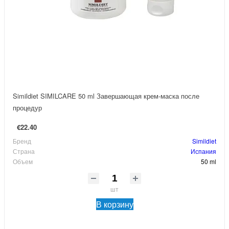
Simildiet SIMILCARE 50 ml Завершающая крем-маска после
процедур
€22.40
Бренд
Simildiet
Страна
Испания
Объем
50 ml
шт
В корзину