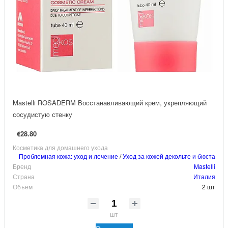
Mastelli ROSADERM Восстанавливающий крем, укрепляющий
сосудистую стенку
€28.80
Косметика для домашнего ухода
Проблемная кожа: уход и лечение
/
Уход за кожей декольте и бюста
Бренд
Mastelli
Страна
Италия
Объем
2 шт
шт