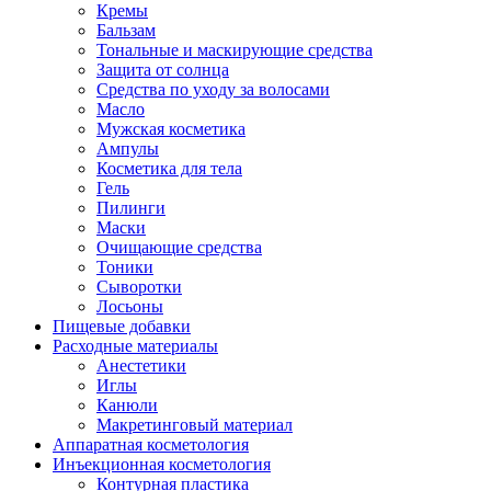
Кремы
Бальзам
Тональные и маскирующие средства
Защита от солнца
Средства по уходу за волосами
Масло
Мужская косметика
Ампулы
Косметика для тела
Гель
Пилинги
Маски
Очищающие средства
Тоники
Сыворотки
Лосьоны
Пищевые добавки
Расходные материалы
Анестетики
Иглы
Канюли
Макретинговый материал
Аппаратная косметология
Инъекционная косметология
Контурная пластика