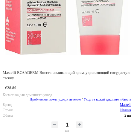
Mastelli ROSADERM Восстанавливающий крем, укрепляющий сосудистую
стенку
€28.80
Косметика для домашнего ухода
Проблемная кожа: уход и лечение
/
Уход за кожей декольте и бюста
Бренд
Mastelli
Страна
Италия
Объем
2 шт
шт