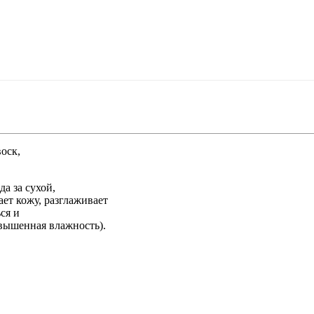
воск,
а за сухой,
ает кожу, разглаживает
ся и
овышенная влажность).