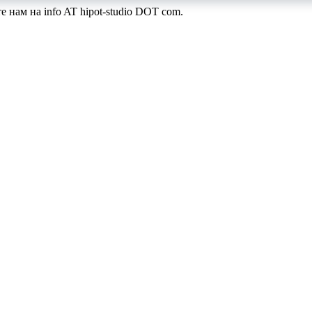
те нам на
info AT hipot-studio DOT com
.