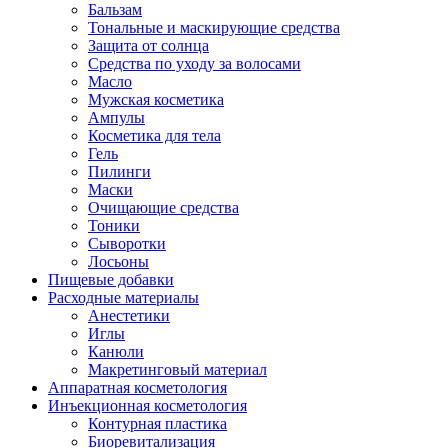
Бальзам
Тональные и маскирующие средства
Защита от солнца
Средства по уходу за волосами
Масло
Мужская косметика
Ампулы
Косметика для тела
Гель
Пилинги
Маски
Очищающие средства
Тоники
Сыворотки
Лосьоны
Пищевые добавки
Расходные материалы
Анестетики
Иглы
Канюли
Макретинговый материал
Аппаратная косметология
Инъекционная косметология
Контурная пластика
Биоревитализация