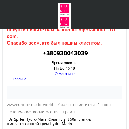
Интернет магазин (данный сайт) продается, для
покупки пишите нам на
info AT hipot-studio DOT
com
.
Спасибо всем, кто был нашим клиентом.
+380930043039
Время работы:
Пн-Вс 10-19
О магазине
Корзина
www.euro-cosmetics.world
Каталог косметики из Европы
Эстетическая косметология
Кремы
Dr. Spiller Hydro-Marin Cream Light 50ml Легкий
омолаживающий крем Hydro-Marin