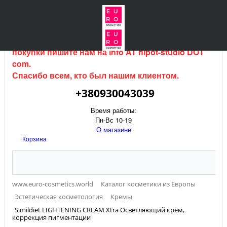
Интернет магазин (данный сайт) продается, для
покупки пишите нам на
info AT hipot-studio DOT
com
.
Спасибо всем, кто был нашим клиентом.
+380930043039
Время работы:
Пн-Вс 10-19
О магазине
Корзина
www.euro-cosmetics.world
Каталог косметики из Европы
Эстетическая косметология
Кремы
Simildiet LIGHTENING CREAM Xtra Осветляющий крем,
коррекция пигментации