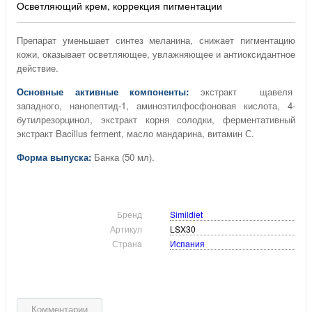
Осветляющий крем, коррекция пигментации
Препарат уменьшает синтез меланина, снижает пигментацию
кожи, оказывает осветляющее, увлажняющее и антиоксидантное
действие.
Основные активные компоненты:
э
кстракт щавеля
западного, нанопептид-1, аминоэтилфосфоновая кислота, 4-
бутилрезорцинол, экстракт корня солодки, ферментативный
экстракт Bacillus ferment, масло мандарина, витамин С.
Форма выпуска:
Банка (50 мл).
Бренд
Simildiet
Артикул
LSX30
Страна
Испания
Комментарии