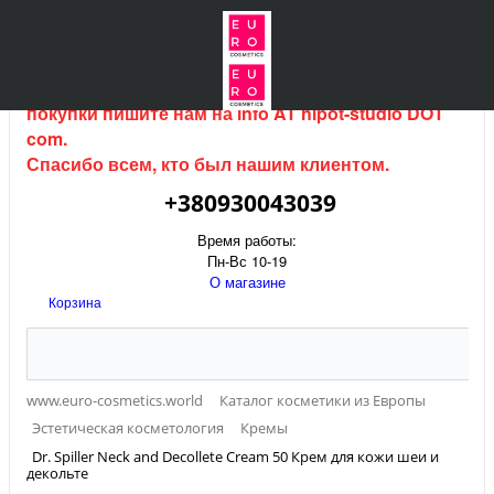
Интернет магазин (данный сайт) продается, для
покупки пишите нам на
info AT hipot-studio DOT
com
.
Спасибо всем, кто был нашим клиентом.
+380930043039
Время работы:
Пн-Вс 10-19
О магазине
Корзина
www.euro-cosmetics.world
Каталог косметики из Европы
Эстетическая косметология
Кремы
Dr. Spiller Neck and Decollete Cream 50 Крем для кожи шеи и
декольте