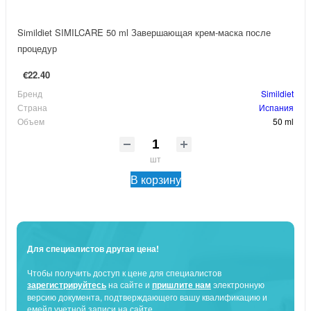
Simildiet SIMILCARE 50 ml Завершающая крем-маска после
процедур
€22.40
Бренд
Simildiet
Страна
Испания
Объем
50 ml
шт
В корзину
Для специалистов другая цена!
Чтобы получить доступ к цене для специалистов
зарегистрируйтесь
на сайте и
пришлите нам
электронную
версию документа, подтверждающего вашу квалификацию и
емейл учетной записи на сайте.