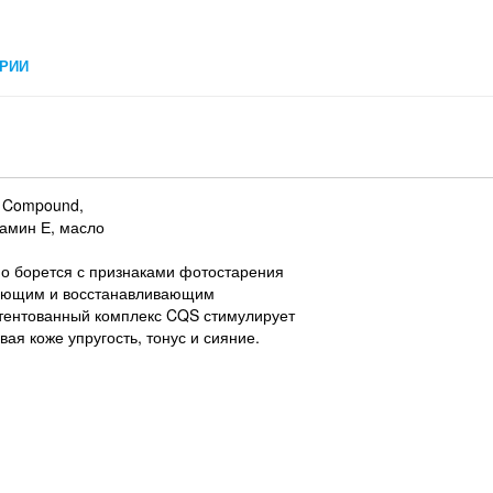
РИИ
y Compound,
тамин Е, масло
о борется с признаками фотостарения
вающим и восстанавливающим
атентованный комплекс CQS стимулирует
вая коже упругость, тонус и сияние.