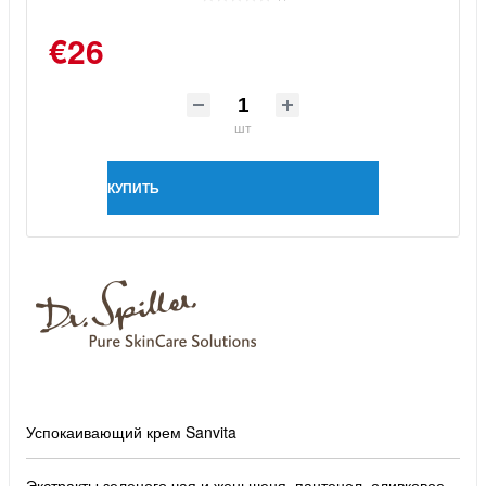
€26
шт
КУПИТЬ
Успокаивающий крем Sanvita
Экстракты зеленого чая и женьшеня, пантенол, оливковое