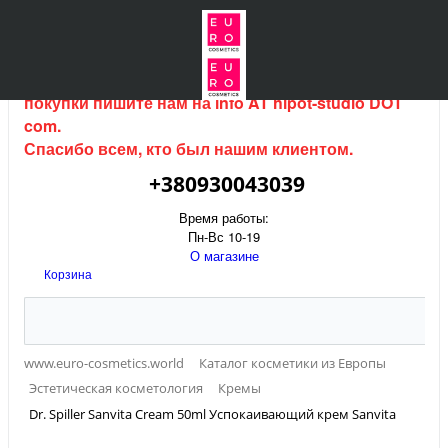
Интернет магазин (данный сайт) продается, для
покупки пишите нам на
info AT hipot-studio DOT
com
.
Спасибо всем, кто был нашим клиентом.
+380930043039
Время работы:
Пн-Вс 10-19
О магазине
Корзина
www.euro-cosmetics.world
Каталог косметики из Европы
Эстетическая косметология
Кремы
Dr. Spiller Sanvita Cream 50ml Успокаивающий крем Sanvita