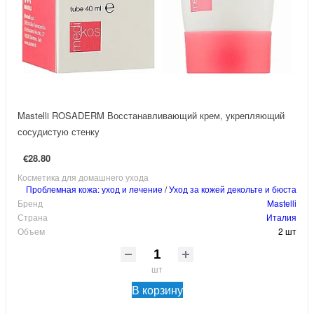
Mastelli ROSADERM Восстанавливающий крем, укрепляющий
сосудистую стенку
€28.80
Косметика для домашнего ухода
Проблемная кожа: уход и лечение
/
Уход за кожей декольте и бюста
Бренд
Mastelli
Страна
Италия
Объем
2 шт
шт
В корзину