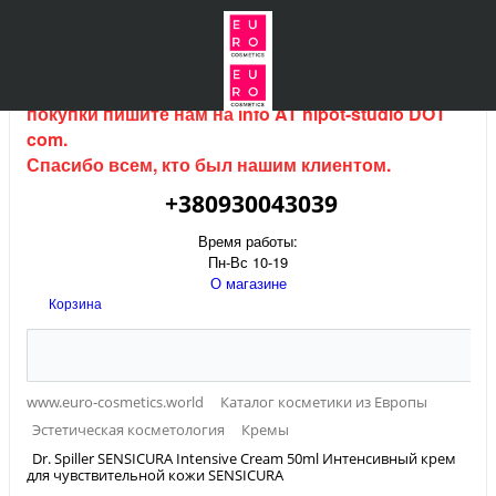
Интернет магазин (данный сайт) продается, для
покупки пишите нам на
info AT hipot-studio DOT
com
.
Спасибо всем, кто был нашим клиентом.
+380930043039
Время работы:
Пн-Вс 10-19
О магазине
Корзина
www.euro-cosmetics.world
Каталог косметики из Европы
Эстетическая косметология
Кремы
Dr. Spiller SENSICURA Intensive Cream 50ml Интенсивный крем
для чувствительной кожи SENSICURA