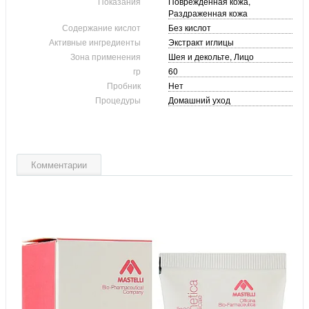
Показания
Поврежденная кожа,
Раздраженная кожа
Содержание кислот
Без кислот
Активные ингредиенты
Экстракт иглицы
Зона применения
Шея и декольте, Лицо
гр
60
Пробник
Нет
Процедуры
Домашний уход
Комментарии