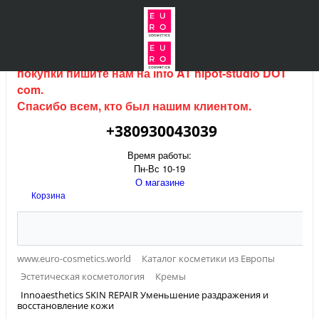
Интернет магазин (данный сайт) продается, для
покупки пишите нам на
info AT hipot-studio DOT
com
.
Спасибо всем, кто был нашим клиентом.
+380930043039
Время работы:
Пн-Вс 10-19
О магазине
Корзина
www.euro-cosmetics.world
Каталог косметики из Европы
Эстетическая косметология
Кремы
Innoaesthetics SKIN REPAIR Уменьшение раздражения и
восстановление кожи