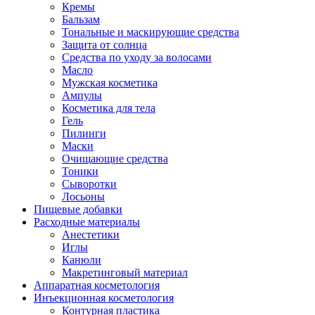
Кремы
Бальзам
Тональные и маскирующие средства
Защита от солнца
Средства по уходу за волосами
Масло
Мужская косметика
Ампулы
Косметика для тела
Гель
Пилинги
Маски
Очищающие средства
Тоники
Сыворотки
Лосьоны
Пищевые добавки
Расходные материалы
Анестетики
Иглы
Канюли
Макретинговый материал
Аппаратная косметология
Инъекционная косметология
Контурная пластика