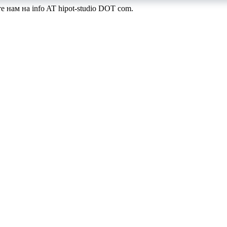
те нам на
info AT hipot-studio DOT com
.