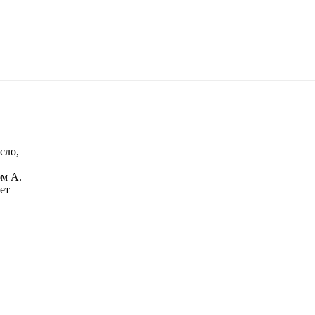
сло,
ом А.
ет