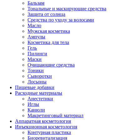
Бальзам
Тональные и маскирующие средства
Защита от солнца
Средства по уходу за волосами
Масло
Мужская косметика
Ампулы
Косметика для тела
Гель
Пилинги
Маски
Очищающие средства
Тоники
Сыворотки
Лосьоны
Пищевые добавки
Расходные материалы
Анестетики
Иглы
Канюли
Макретинговый материал
Аппаратная косметология
Инъекционная косметология
Контурная пластика
Биоревитализация