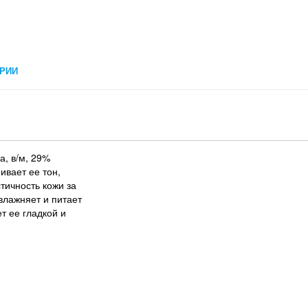
РИИ
а, в/м, 29%
ивает ее тон,
тичность кожи за
влажняет и питает
т ее гладкой и