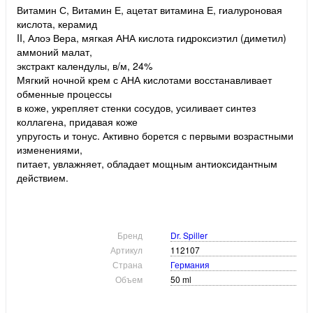
Витамин С, Витамин Е, ацетат витамина Е, гиалуроновая
кислота, керамид
II, Алоэ Вера, мягкая АНА кислота гидроксиэтил (диметил)
аммоний малат,
экстракт календулы, в/м, 24%
Мягкий ночной крем с АНА кислотами восстанавливает
обменные процессы
в коже, укрепляет стенки сосудов, усиливает синтез
коллагена, придавая коже
упругость и тонус. Активно борется с первыми возрастными
изменениями,
питает, увлажняет, обладает мощным антиоксидантным
действием.
Бренд
Dr. Spiller
Артикул
112107
Страна
Германия
Объем
50 ml