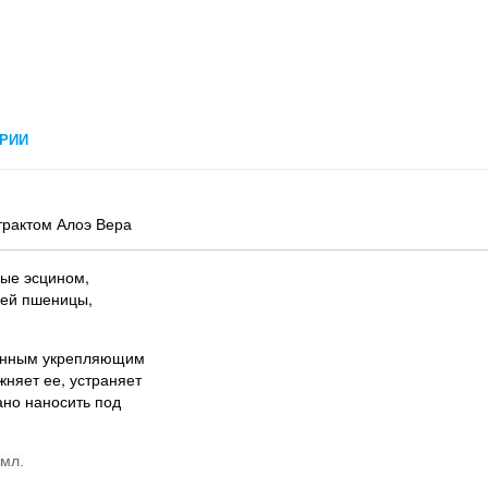
РИИ
трактом Алоэ Вера
ные эсцином,
шей пшеницы,
женным укрепляющим
няет ее, устраняет
ано наносить под
 мл.