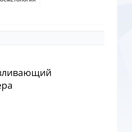
навливающий
ера