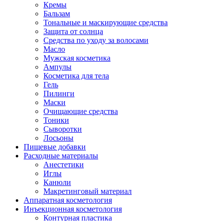
Кремы
Бальзам
Тональные и маскирующие средства
Защита от солнца
Средства по уходу за волосами
Масло
Мужская косметика
Ампулы
Косметика для тела
Гель
Пилинги
Маски
Очищающие средства
Тоники
Сыворотки
Лосьоны
Пищевые добавки
Расходные материалы
Анестетики
Иглы
Канюли
Макретинговый материал
Аппаратная косметология
Инъекционная косметология
Контурная пластика