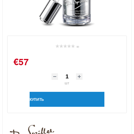
(0)
€57
шт
КУПИТЬ