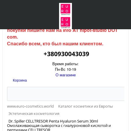
Интернет магазин (данный сайт) продается, для
покупки пишите нам на
info AT hipot-studio DOT
com
.
Спасибо всем, кто был нашим клиентом.
+380930043039
Время работы:
Пн-Вс 10-19
О магазине
Корзина
www.euro-cosmetics.world
Каталог косметики из Европы
Эстетическая косметология
Dr. Spiller CELLTRESOR Penta Hyaluron Serum 30ml
Омолаживающая сыворотка с гиалуроновой кислотой и
пептидами CELLTRESOR