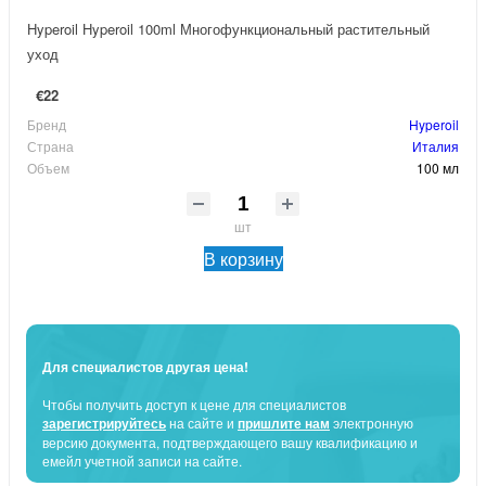
Hyperoil Hyperoil 100ml Многофункциональный растительный
уход
€22
Бренд
Hyperoil
Страна
Италия
Объем
100 мл
шт
В корзину
Для специалистов другая цена!
Чтобы получить доступ к цене для специалистов
зарегистрируйтесь
на сайте и
пришлите нам
электронную
версию документа, подтверждающего вашу квалификацию и
емейл учетной записи на сайте.