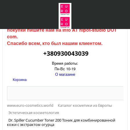
Интернет магазин (данный сайт) продается, для
покупки пишите нам на
info AT hipot-studio DOT
com
.
Спасибо всем, кто был нашим клиентом.
+380930043039
Время работы:
Пн-Вс 10-19
О магазине
Корзина
www.euro-cosmetics.world
Каталог косметики из Европы
Эстетическая косметология
Dr. Spiller Cucumber Toner 200 Тоник для комбинированной
кожи с экстрактом огурца