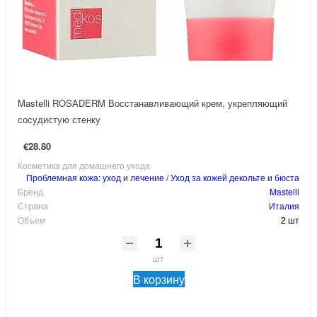
Mastelli ROSADERM Восстанавливающий крем, укрепляющий
сосудистую стенку
€28.80
Косметика для домашнего ухода
Проблемная кожа: уход и лечение
/
Уход за кожей декольте и бюста
Бренд
Mastelli
Страна
Италия
Объем
2 шт
шт
В корзину