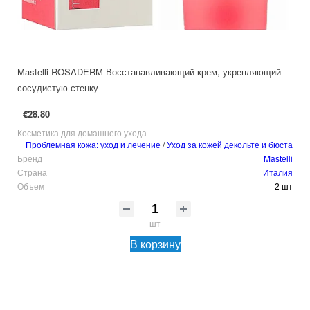
Mastelli ROSADERM Восстанавливающий крем, укрепляющий
сосудистую стенку
€28.80
Косметика для домашнего ухода
Проблемная кожа: уход и лечение
/
Уход за кожей декольте и бюста
Бренд
Mastelli
Страна
Италия
Объем
2 шт
шт
В корзину