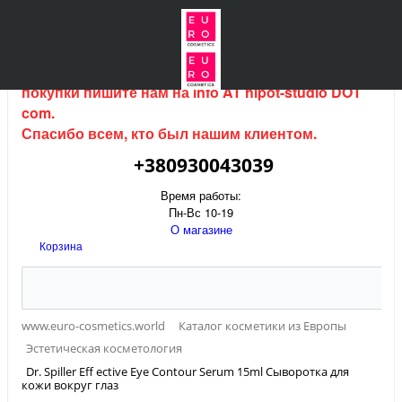
Интернет магазин (данный сайт) продается, для
покупки пишите нам на
info AT hipot-studio DOT
com
.
Спасибо всем, кто был нашим клиентом.
+380930043039
Время работы:
Пн-Вс 10-19
О магазине
Корзина
www.euro-cosmetics.world
Каталог косметики из Европы
Эстетическая косметология
Dr. Spiller Eff ective Eye Contour Serum 15ml Сыворотка для
кожи вокруг глаз