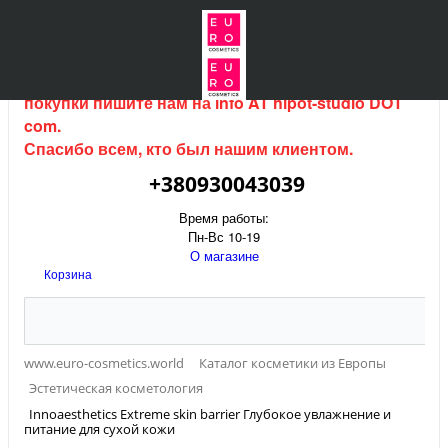
Интернет магазин (данный сайт) продается, для
покупки пишите нам на
info AT hipot-studio DOT
com
.
Спасибо всем, кто был нашим клиентом.
+380930043039
Время работы:
Пн-Вс 10-19
О магазине
Корзина
www.euro-cosmetics.world
Каталог косметики из Европы
Эстетическая косметология
Innoaesthetics Extreme skin barrier Глубокое увлажнение и
питание для сухой кожи