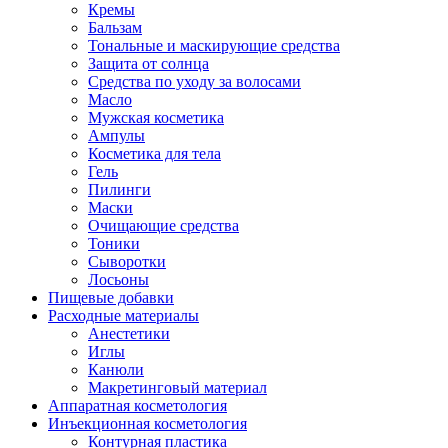
Кремы
Бальзам
Тональные и маскирующие средства
Защита от солнца
Средства по уходу за волосами
Масло
Мужская косметика
Ампулы
Косметика для тела
Гель
Пилинги
Маски
Очищающие средства
Тоники
Сыворотки
Лосьоны
Пищевые добавки
Расходные материалы
Анестетики
Иглы
Канюли
Макретинговый материал
Аппаратная косметология
Инъекционная косметология
Контурная пластика